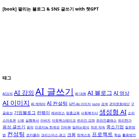
[book] 팔리는 블로그 & SNS 글쓰기 with 챗GPT
태그
AI 글쓰기
AI 강의
AI 블로그
AI 영상
AI강의
AI 대화
AI 이미지
AI 컨설팅
AI 캐릭터
GPT-4o 이미지
suno
검색
관악문화재단
구
생성형 AI
기업블로그
런웨이
글음성
레퍼런스
맞춤교육
사회복지사
소라
스마트폰
신뢰
실행독서
아버지
아웃백스테이크
온라인 강좌
온라인클래스
유리한가
음성 글쓰기
중소기업
음악
인공지능 한계성
인터뷰
일하는방식
작은 약속
질문방
컨성팅
프로젝트
크몽
법
코카콜라
크리스마스 광고
팟캐스트
학습
활용방안