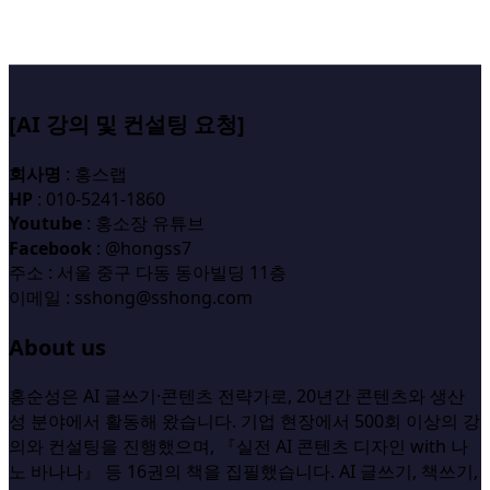
[AI 강의 및 컨설팅 요청]
회사명
: 홍스랩
HP
: 010-5241-1860
Youtube
: 홍소장 유튜브
Facebook
: @hongss7
주소 : 서울 중구 다동 동아빌딩 11층
이메일 : sshong@sshong.com
About us
홍순성은 AI 글쓰기·콘텐츠 전략가로, 20년간 콘텐츠와 생산
성 분야에서 활동해 왔습니다. 기업 현장에서 500회 이상의 강
의와 컨설팅을 진행했으며, 『실전 AI 콘텐츠 디자인 with 나
노 바나나』 등 16권의 책을 집필했습니다. AI 글쓰기, 책쓰기,