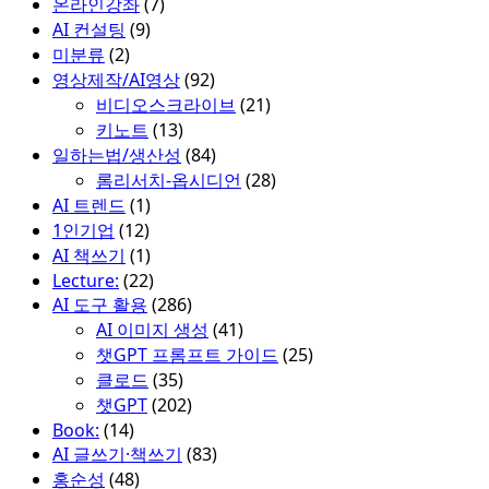
온라인강좌
(7)
AI 컨설팅
(9)
미분류
(2)
영상제작/AI영상
(92)
비디오스크라이브
(21)
키노트
(13)
일하는법/생산성
(84)
롬리서치-옵시디언
(28)
AI 트렌드
(1)
1인기업
(12)
AI 책쓰기
(1)
Lecture:
(22)
AI 도구 활용
(286)
AI 이미지 생성
(41)
챗GPT 프롬프트 가이드
(25)
클로드
(35)
챗GPT
(202)
Book:
(14)
AI 글쓰기·책쓰기
(83)
홍순성
(48)