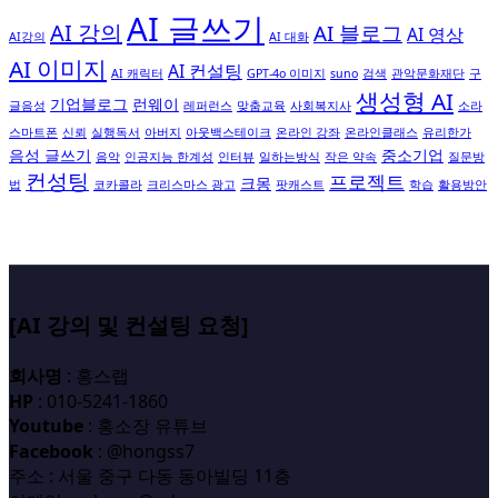
AI 글쓰기
AI 강의
AI 블로그
AI 영상
AI강의
AI 대화
AI 이미지
AI 컨설팅
AI 캐릭터
GPT-4o 이미지
suno
검색
관악문화재단
구
생성형 AI
기업블로그
런웨이
글음성
레퍼런스
맞춤교육
사회복지사
소라
스마트폰
신뢰
실행독서
아버지
아웃백스테이크
온라인 강좌
온라인클래스
유리한가
음성 글쓰기
중소기업
음악
인공지능 한계성
인터뷰
일하는방식
작은 약속
질문방
컨성팅
프로젝트
크몽
법
코카콜라
크리스마스 광고
팟캐스트
학습
활용방안
[AI 강의 및 컨설팅 요청]
회사명
: 홍스랩
HP
: 010-5241-1860
Youtube
: 홍소장 유튜브
Facebook
: @hongss7
주소 : 서울 중구 다동 동아빌딩 11층