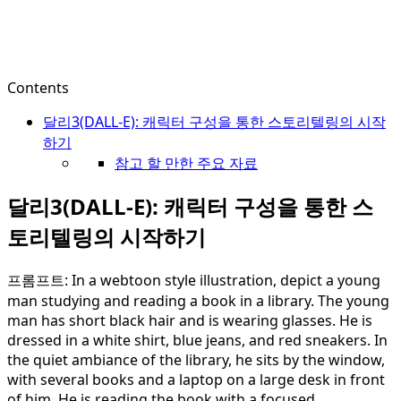
Contents
달리3(DALL-E): 캐릭터 구성을 통한 스토리텔링의 시작
하기
참고 할 만한 주요 자료
달리3(DALL-E): 캐릭터 구성을 통한 스
토리텔링의 시작하기
프롬프트: In a webtoon style illustration, depict a young
man studying and reading a book in a library. The young
man has short black hair and is wearing glasses. He is
dressed in a white shirt, blue jeans, and red sneakers. In
the quiet ambiance of the library, he sits by the window,
with several books and a laptop on a large desk in front
of him. He is reading the book with a focused