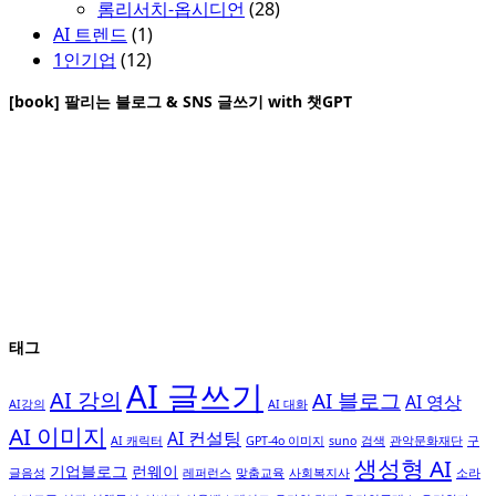
롬리서치-옵시디언
(28)
AI 트렌드
(1)
1인기업
(12)
[book] 팔리는 블로그 & SNS 글쓰기 with 챗GPT
태그
AI 글쓰기
AI 강의
AI 블로그
AI 영상
AI강의
AI 대화
AI 이미지
AI 컨설팅
AI 캐릭터
GPT-4o 이미지
suno
검색
관악문화재단
구
생성형 AI
기업블로그
런웨이
글음성
레퍼런스
맞춤교육
사회복지사
소라