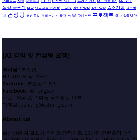
스마트폰
신뢰
실행독서
아버지
아웃백스테이크
온라인 강좌
온라인클래스
유리한가
음성 글쓰기
중소기업
음악
인공지능 한계성
인터뷰
일하는방식
작은 약속
질문방
컨성팅
프로젝트
크몽
법
코카콜라
크리스마스 광고
팟캐스트
학습
활용방안
[AI 강의 및 컨설팅 요청]
회사명
: 홍스랩
HP
: 010-5241-1860
Youtube
: 홍소장 유튜브
Facebook
: @hongss7
주소 : 서울 중구 다동 동아빌딩 11층
이메일 : sshong@sshong.com
About us
홍순성은 AI 글쓰기·콘텐츠 전략가로, 20년간 콘텐츠와 생산