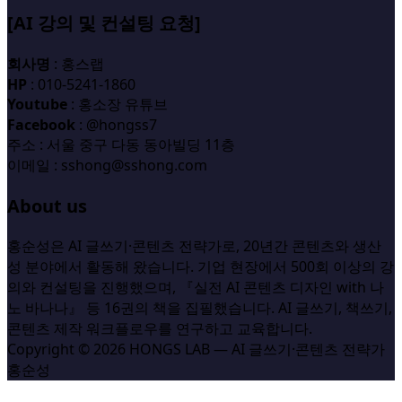
[AI 강의 및 컨설팅 요청]
회사명
: 홍스랩
HP
: 010-5241-1860
Youtube
: 홍소장 유튜브
Facebook
: @hongss7
주소 : 서울 중구 다동 동아빌딩 11층
이메일 : sshong@sshong.com
About us
홍순성은 AI 글쓰기·콘텐츠 전략가로, 20년간 콘텐츠와 생산
성 분야에서 활동해 왔습니다. 기업 현장에서 500회 이상의 강
의와 컨설팅을 진행했으며, 『실전 AI 콘텐츠 디자인 with 나
노 바나나』 등 16권의 책을 집필했습니다. AI 글쓰기, 책쓰기,
콘텐츠 제작 워크플로우를 연구하고 교육합니다.
Copyright © 2026 HONGS LAB — AI 글쓰기·콘텐츠 전략가
홍순성