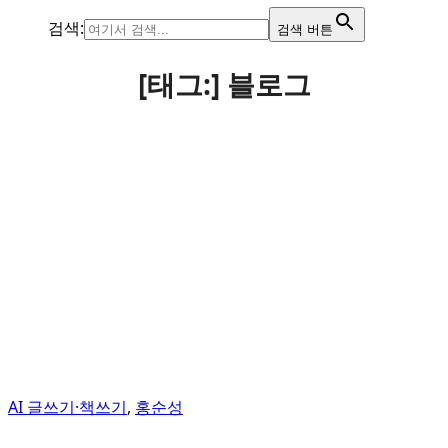
검색:
검색 버튼
[태그:]
블로그
AI 글쓰기·책쓰기
,
홍순성