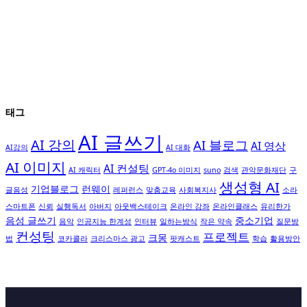
태그
AI 글쓰기
AI 강의
AI 블로그
AI 영상
AI강의
AI 대화
AI 이미지
AI 컨설팅
AI 캐릭터
GPT-4o 이미지
suno
검색
관악문화재단
구
생성형 AI
기업블로그
런웨이
글음성
레퍼런스
맞춤교육
사회복지사
소라
스마트폰
신뢰
실행독서
아버지
아웃백스테이크
온라인 강좌
온라인클래스
유리한가
음성 글쓰기
중소기업
음악
인공지능 한계성
인터뷰
일하는방식
작은 약속
질문방
컨성팅
프로젝트
크몽
법
코카콜라
크리스마스 광고
팟캐스트
학습
활용방안