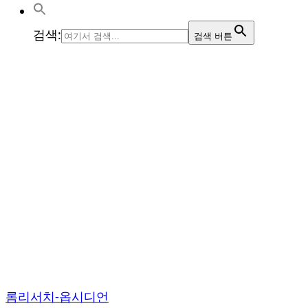
검색:
검색 버튼
롬리서치-옵시디언