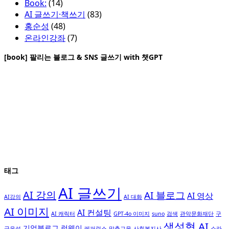
Book:
(14)
AI 글쓰기·책쓰기
(83)
홍순성
(48)
온라인강좌
(7)
[book] 팔리는 블로그 & SNS 글쓰기 with 챗GPT
태그
AI 글쓰기
AI 강의
AI 블로그
AI 영상
AI강의
AI 대화
AI 이미지
AI 컨설팅
AI 캐릭터
GPT-4o 이미지
suno
검색
관악문화재단
구
생성형 AI
기업블로그
런웨이
글음성
레퍼런스
맞춤교육
사회복지사
소라