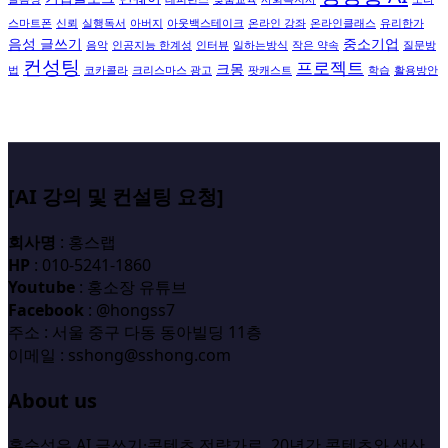
스마트폰
신뢰
실행독서
아버지
아웃백스테이크
온라인 강좌
온라인클래스
유리한가
음성 글쓰기
중소기업
음악
인공지능 한계성
인터뷰
일하는방식
작은 약속
질문방
컨성팅
프로젝트
크몽
법
코카콜라
크리스마스 광고
팟캐스트
학습
활용방안
[AI 강의 및 컨설팅 요청]
회사명
: 홍스랩
HP
: 010-5241-1860
Youtube
: 홍소장 유튜브
Facebook
: @hongss7
주소 : 서울 중구 다동 동아빌딩 11층
이메일 : sshong@sshong.com
About us
홍순성은 AI 글쓰기·콘텐츠 전략가로, 20년간 콘텐츠와 생산