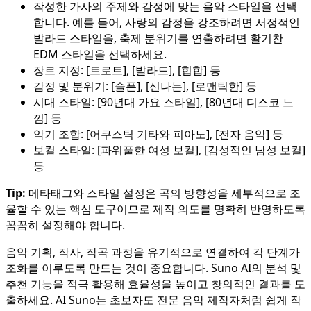
작성한 가사의 주제와 감정에 맞는 음악 스타일을 선택
합니다. 예를 들어, 사랑의 감정을 강조하려면 서정적인
발라드 스타일을, 축제 분위기를 연출하려면 활기찬
EDM 스타일을 선택하세요.
장르 지정: [트로트], [발라드], [힙합] 등
감정 및 분위기: [슬픈], [신나는], [로맨틱한] 등
시대 스타일: [90년대 가요 스타일], [80년대 디스코 느
낌] 등
악기 조합: [어쿠스틱 기타와 피아노], [전자 음악] 등
보컬 스타일: [파워풀한 여성 보컬], [감성적인 남성 보컬]
등
Tip:
메타태그와 스타일 설정은 곡의 방향성을 세부적으로 조
율할 수 있는 핵심 도구이므로 제작 의도를 명확히 반영하도록
꼼꼼히 설정해야 합니다.
음악 기획, 작사, 작곡 과정을 유기적으로 연결하여 각 단계가
조화를 이루도록 만드는 것이 중요합니다. Suno AI의 분석 및
추천 기능을 적극 활용해 효율성을 높이고 창의적인 결과를 도
출하세요. AI Suno는 초보자도 전문 음악 제작자처럼 쉽게 작