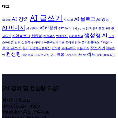
태그
AI 글쓰기
AI 강의
AI 블로그
AI 영상
AI강의
AI 대화
AI 이미지
AI 컨설팅
AI 캐릭터
GPT-4o 이미지
suno
검색
관악문화재단
구
생성형 AI
기업블로그
런웨이
글음성
레퍼런스
맞춤교육
사회복지사
소라
스마트폰
신뢰
실행독서
아버지
아웃백스테이크
온라인 강좌
온라인클래스
유리한가
음성 글쓰기
중소기업
음악
인공지능 한계성
인터뷰
일하는방식
작은 약속
질문방
컨성팅
프로젝트
크몽
법
코카콜라
크리스마스 광고
팟캐스트
학습
활용방안
[AI 강의 및 컨설팅 요청]
회사명
: 홍스랩
HP
: 010-5241-1860
Youtube
: 홍소장 유튜브